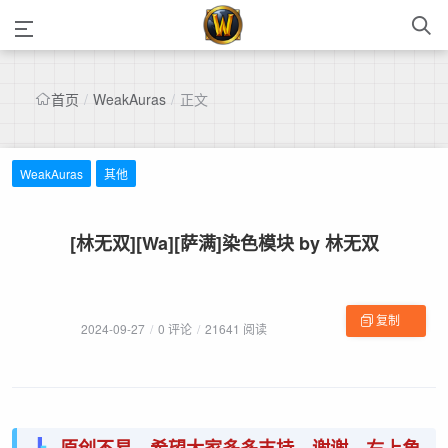
首页
/
WeakAuras
/
正文
WeakAuras
其他
[林无双][Wa][萨满]染色模块 by 林无双
复制
2024-09-27
/
0 评论
/
21641 阅读
字符串