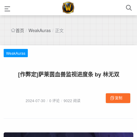
首页
/
WeakAuras
/
正文
WeakAuras
[作弊定]萨莱茵血兽监视进度条 by 林无双
复制
2024-07-30
/
0 评论
/
9022 阅读
字符串